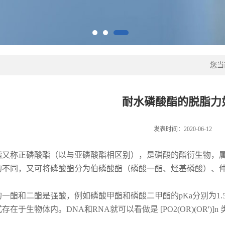
您当
耐水磷酸酯的脱脂力
发表时间：2020-06-12
酯又称正磷酸酯（以与亚磷酸酯相区别），是磷酸的酯衍生物，
的不同，又可将磷酸酯分为伯磷酸酯（磷酸一酯、烃基磷酸）、
的一酯和二酯是强酸，例如磷酸甲酯和磷酸二甲酯的
pKa
分别为
1.
式存在于生物体内。
DNA
和
RNA
就可以看做是
[PO2(OR)(OR')]n