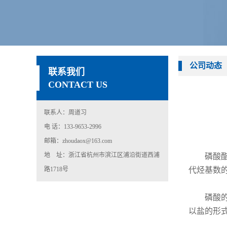
公司动态
联系我们
CONTACT US
联系人：周道习
电 话：133-9653-2996
邮箱：zhoudaox@163.com
地 址：浙江省杭州市滨江区浦沿街道西浦
磷酸
路1718号
代烃基数
磷酸
以盐的形