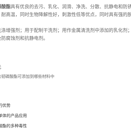
磷酸酯
具有优良的去污、乳化、润滑、净洗、分散、抗静电和防
、耐高温，同时生物降解性好，刺激性低等优点，同时具有强的
洗涤增强剂；用于配制干洗剂；用作金属清洗剂中添加的乳化剂
及防腐蚀剂和抗静电剂。
无
柔韧磷酸酯可添加到哪些材料中
：
的优势
单体的产品应用
酸酯的多种毒性